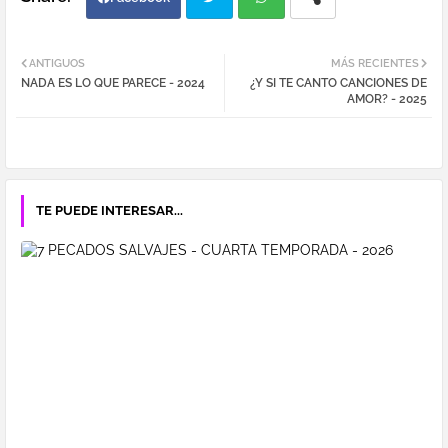
Twi
Wh
ANTIGUOS
MÁS RECIENTES
NADA ES LO QUE PARECE - 2024
¿Y SI TE CANTO CANCIONES DE
tter
atsa
AMOR? - 2025
pp
TE PUEDE INTERESAR...