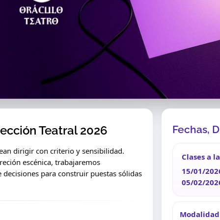
rección Teatral 2026
Fechas, D
n dirigir con criterio y sensibilidad.
Clases a l
creción escénica, trabajaremos
15/01/202
 decisiones para construir puestas sólidas
05/02/202
Modalidad