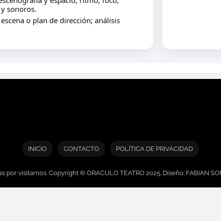
scenografía y espacio; ritmo, foco,
 y sonoros.
escena o plan de dirección; análisis
INICIO
CONTACTO
POLÍTICA DE PRIVACIDAD
as por visitarnos. Copyright © ORACULO TEATRO 2025. Diseño: FABIAN S